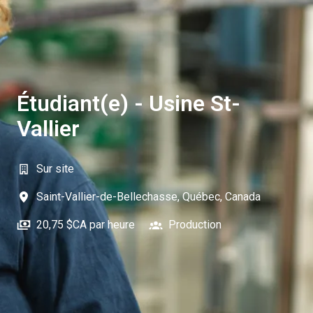
Étudiant(e) - Usine St-
Vallier
Sur site
Saint-Vallier-de-Bellechasse
,
Québec
,
Canada
20,75 $CA par heure
Production